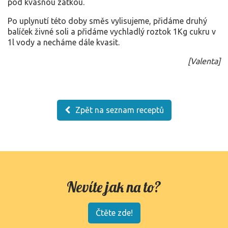
pod kvasnou zátkou.
Po uplynutí této doby směs vylisujeme, přidáme druhý
balíček živné soli a přidáme vychladlý roztok 1Kg cukru v
1l vody a necháme dále kvasit.
[
Valenta
]
Zpět na seznam receptů
Nevíte jak na to?
Čtěte zde!