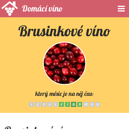
Domácí víno
Brusinkové víno
který měsíc je na něj čas:
1
2
3
4
5
6
7
8
9
10
11
12