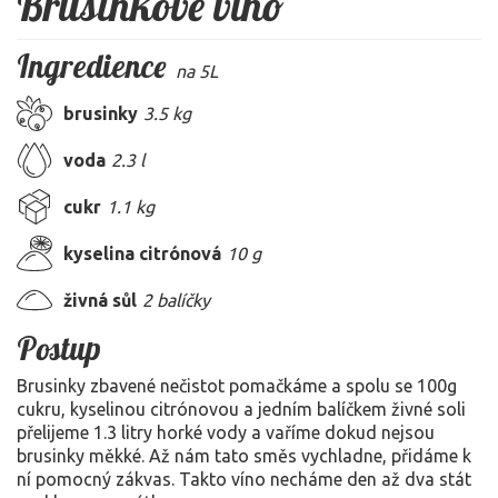
Brusinkové víno
Ingredience
na 5L
brusinky
3.5 kg
voda
2.3 l
cukr
1.1 kg
kyselina citrónová
10 g
živná sůl
2 balíčky
Postup
Brusinky zbavené nečistot pomačkáme a spolu se 100g
cukru, kyselinou citrónovou a jedním balíčkem živné soli
přelijeme 1.3 litry horké vody a vaříme dokud nejsou
brusinky měkké. Až nám tato směs vychladne, přidáme k
ní pomocný zákvas. Takto víno necháme den až dva stát