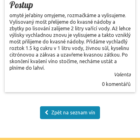
Postup
omyté jeřabiny omyjeme, rozmačkáme a vylisujeme.
Vylisovaný mošt přelijeme do kvasné nádoby a
zbytky po lisování zalijeme 2 litry vařící vody. Až lehce
výlisky vychladnou znovu je vylisujeme a takto vzniklý
mošt přilijeme do kvasné nádoby. Přidáme vychladlý
roztok 1.5 kg cukru v 1 litru vody, živnou sůl, kyselinu
citrónovou a zákvas a uzavřeme kvasnou zátkou. Po
skončení kvašení víno stočíme, necháme ustát a
plníme do lahví.
Valenta
0 komentářů
Zpět na seznam vín