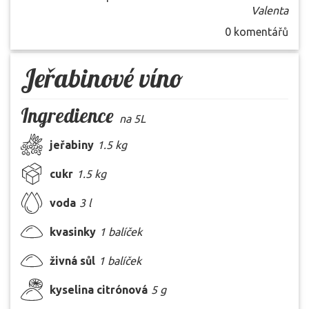
Valenta
0 komentářů
Jeřabinové víno
Ingredience
na 5L
jeřabiny
1.5 kg
cukr
1.5 kg
voda
3 l
kvasinky
1 balíček
živná sůl
1 balíček
kyselina citrónová
5 g