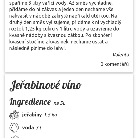
spaříme 3 litry vařící vody. Až směs vychladne,
přidáme do ní zákvas a jeden den necháme vše
nakvasit v nádobě zakryté napříkald utěrkou. Na
druhý den směs vylisujeme, přidáme k ní vychladlý
roztok 1,25 kg cukru v 1 litru vody a uzavřeme do
kvasné nádoby s kvasnou zátkou. Po skončení
kvašení stočíme z kvasinek, necháme ustát a
následně plníme do lahví.
Valenta
0 komentářů
Jeřabinové víno
Ingredience
na 5L
jeřabiny
1.5 kg
voda
3 l