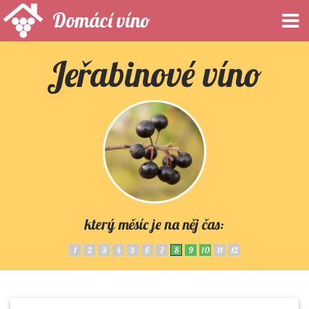
Domácí víno
Jeřabinové víno
který měsíc je na něj čas:
1
2
3
4
5
6
7
8
9
10
11
12