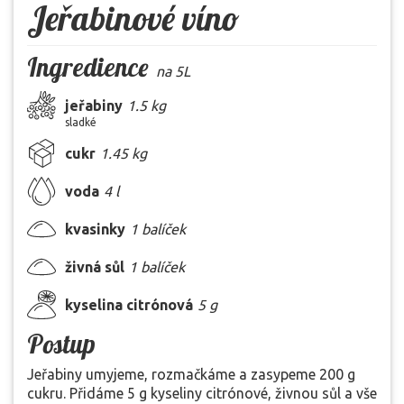
Jeřabinové víno
Ingredience
na 5L
jeřabiny
1.5 kg
sladké
cukr
1.45 kg
voda
4 l
kvasinky
1 balíček
živná sůl
1 balíček
kyselina citrónová
5 g
Postup
Jeřabiny umyjeme, rozmačkáme a zasypeme 200 g
cukru. Přidáme 5 g kyseliny citrónové, živnou sůl a vše