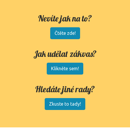
Nevíte jak na to?
Čtěte zde!
Jak udělat zákvas?
Klikněte sem!
Hledáte jiné rady?
Zkuste to tady!