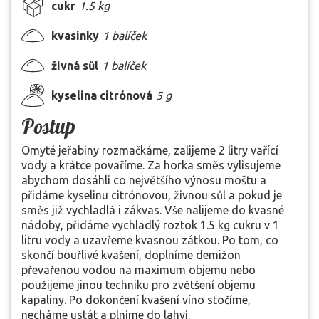
cukr
1.5 kg
kvasinky
1 balíček
živná sůl
1 balíček
kyselina citrónová
5 g
Postup
Omyté jeřabiny rozmačkáme, zalijeme 2 litry vařící
vody a krátce povaříme. Za horka směs vylisujeme
abychom dosáhli co největšího výnosu moštu a
přidáme kyselinu citrónovou, živnou sůl a pokud je
směs již vychladlá i zákvas. Vše nalijeme do kvasné
nádoby, přidáme vychladlý roztok 1.5 kg cukru v 1
litru vody a uzavřeme kvasnou zátkou. Po tom, co
skončí bouřlivé kvašení, doplníme demižon
převařenou vodou na maximum objemu nebo
použijeme jinou techniku pro zvětšení objemu
kapaliny. Po dokončení kvašení víno stočíme,
necháme ustát a plníme do lahví.